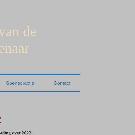
 van de
enaar
Sponsoractie
Contact
2
ording over 2022.