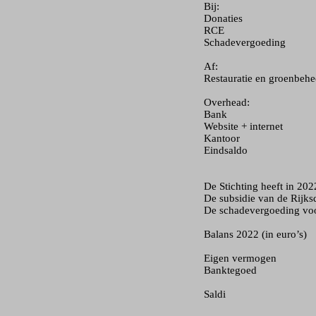
Bij:
Donati
​RCE 
Schadeve
Af:
Restauratie en g
Overhead:
Ban
Website + 
Kanto
Eindsal
==
De Stichting heeft in 20
De subsidie van de Rijks
De schadevergoeding voo
Balans 2022 (in euro’s)
deb
Eigen ve
Bankte
​Saldi 
====