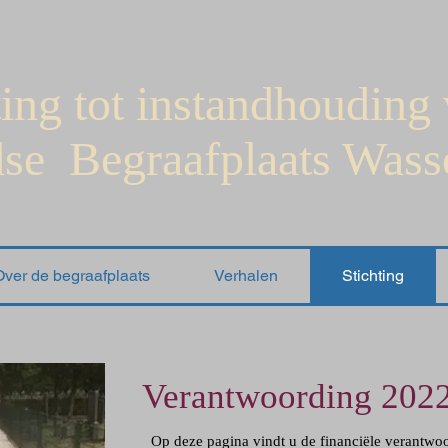
ting tot instandhouding
se Begraafplaats Wass
Over de begraafplaats
Verhalen
Stichting
Verantwoording 202
Op deze pagina vindt u de financiële verantwo