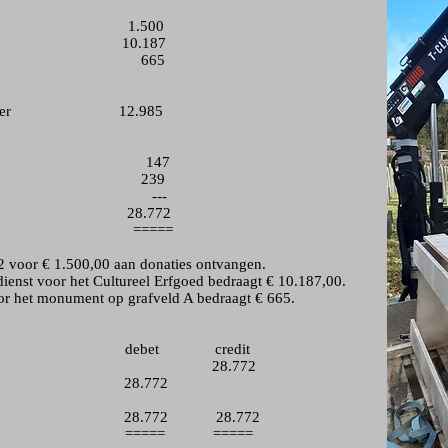
es 1.500
10.187
rgoeding 665
roenbeheer 12.985
k 147
internet 239
or ---
do 28.772
===
22 voor € 1.500,00 aan donaties ontvangen.
dienst voor het Cultureel Erfgoed bedraagt € 10.187,00.
r het monument op grafveld A bedraagt € 665.
et credit
rmogen 28.772
goed 28.772
28.772 28.772
= =====