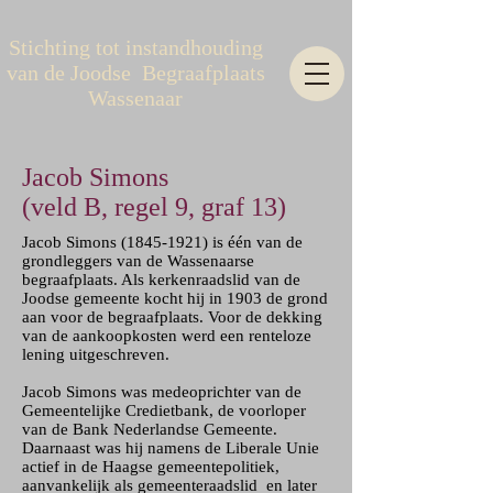
Stichting tot instandhouding
van de Joodse Begraafplaats
Wassenaar
Jacob Simons
(veld B, regel 9, graf 13)
​Jacob Simons
(1845-1921)
is één van de
grondleggers van de Wassenaarse
begraafplaats. Als kerkenraadslid van de
Joodse gemeente kocht hij in 1903 de grond
aan voor de begraafplaats. Voor de dekking
van de aankoopkosten werd een renteloze
lening uitgeschreven.
Jacob Simons was medeoprichter van de
Gemeentelijke Credietbank, de voorloper
van de Bank Nederlandse Gemeente.
Daarnaast was hij namens de Liberale Unie
actief in de Haagse gemeentepolitiek,
aanvankelijk als gemeenteraadslid en later