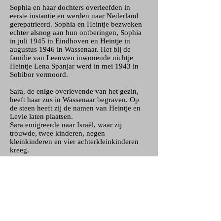
Sophia en haar dochters overleefden in
eerste instantie en werden naar Nederland
gerepatrieerd. Sophia en Heintje bezweken
echter alsnog aan hun ontberingen, Sophia
in juli 1945 in Eindhoven en Heintje in
augustus 1946 in Wassenaar. Het bij de
familie van Leeuwen inwonende nichtje
Heintje Lena Spanjar werd in mei 1943 in
Sobibor vermoord.
Sara, de enige overlevende van het gezin,
heeft haar zus in Wassenaar begraven. Op
de steen heeft zij de namen van Heintje en
Levie laten plaatsen.
Sara emigreerde naar Israël, waar zij
trouwde, twee kinderen, negen
kleinkinderen en vier achterkleinkinderen
kreeg.
Voor de omgekomen gezinsleden zijn in
2024 ter hoogte van de voormalige
beheerderswoning struikelstenen geplaatst.
Zie voor meer informatie de uitgave
Stolpersteine in Wassenaar IV
.