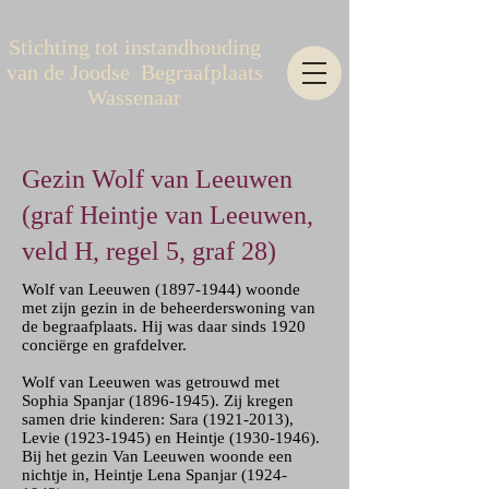
Stichting tot instandhouding
van de Joodse Begraafplaats
Wassenaar
Gezin Wolf van Leeuwen
(graf Heintje van Leeuwen,
veld H, regel 5, graf 28)
Wolf van Leeuwen
(1897-1944)
woonde
met zijn gezin in de beheerderswoning van
de begraafplaats. Hij was daar sinds 1920
conciërge en grafdelver.
Wolf van Leeuwen was getrouwd met
Sophia Spanjar
(1896-1945)
. Zij kregen
samen drie kinderen: Sara
(1921-2013)
,
Levie
(1923-1945)
en Heintje
(1930-1946)
.
Bij het gezin Van Leeuwen woonde een
nichtje in, Heintje Lena Spanjar
(1924-