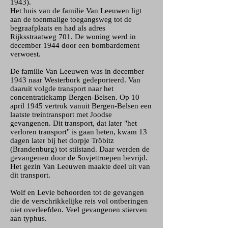
1943)
.
Het huis van de familie Van Leeuwen ligt
aan de toenmalige toegangsweg tot de
begraafplaats en had als adres
Rijksstraatweg 701. De woning werd in
december 1944 door een bombardement
verwoest.
De familie Van Leeuwen was in december
1943 naar Westerbork gedeporteerd. Van
daaruit volgde transport naar het
concentratiekamp Bergen-Belsen. Op 10
april 1945 vertrok vanuit Bergen-Belsen een
laatste treintransport met Joodse
gevangenen. Dit transport, dat later "het
verloren transport" is gaan heten, kwam 13
dagen later bij het dorpje Tröbitz
(Brandenburg) tot stilstand. Daar werden de
gevangenen door de Sovjettroepen bevrijd.
Het gezin Van Leeuwen maakte deel uit van
dit transport.
Wolf en Levie behoorden tot de gevangen
die de verschrikkelijke reis vol ontberingen
niet overleefden. Veel gevangenen stierven
aan typhus.